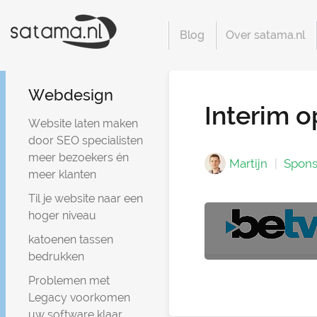
Blog
Over satama.nl
Webdesign
Interim 
Website laten maken
door SEO specialisten
meer bezoekers én
Martijn
Spons
meer klanten
Til je website naar een
hoger niveau
katoenen tassen
bedrukken
Problemen met
Legacy voorkomen
uw software klaar