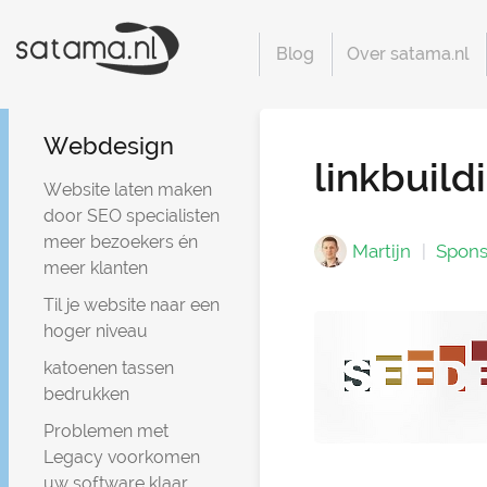
Blog
Over satama.nl
Webdesign
linkbuild
Website laten maken
door SEO specialisten
meer bezoekers én
Martijn
Spons
meer klanten
Til je website naar een
hoger niveau
katoenen tassen
bedrukken
Problemen met
Legacy voorkomen
uw software klaar