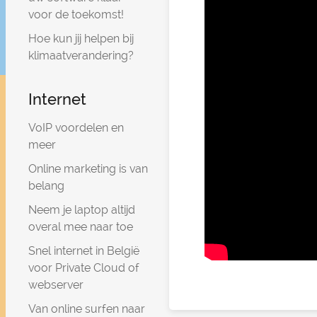
voor de toekomst!
Hoe kun jij helpen bij
klimaatverandering?
Internet
VoIP voordelen en
meer
Online marketing is van
belang
Neem je laptop altijd
overal mee naar toe
Snel internet in België
voor Private Cloud of
webserver
Van online surfen naar