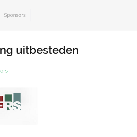
Sponsors
ing uitbesteden
ors