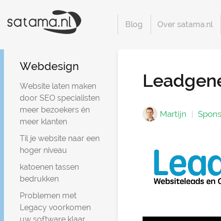
Blog
Over satama.nl
Webdesign
Leadgene
Website laten maken
door SEO specialisten
meer bezoekers én
Martijn
Spons
meer klanten
Til je website naar een
hoger niveau
katoenen tassen
bedrukken
Problemen met
Legacy voorkomen
uw software klaar