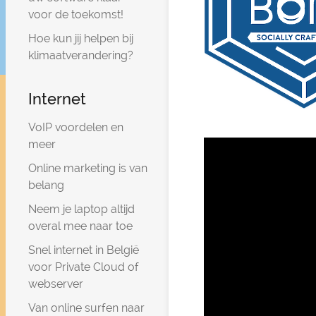
voor de toekomst!
Hoe kun jij helpen bij
klimaatverandering?
Internet
VoIP voordelen en
meer
Online marketing is van
belang
Neem je laptop altijd
overal mee naar toe
Snel internet in België
voor Private Cloud of
webserver
Van online surfen naar