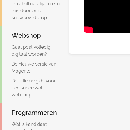
berghelling glijden een
reis door onze
snowboardshop
Webshop
Gaat post volledig
digitaal worden?
De nieuwe versie van
Magento
De ultieme gids voor
een succesvolle
webshop
Programmeren
Wat is kandidaat