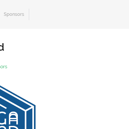
Sponsors
d
ors