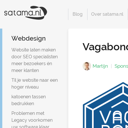
Blog
Over satama.nl
Webdesign
Vagabon
Website laten maken
door SEO specialisten
meer bezoekers én
Martijn
Spons
meer klanten
Til je website naar een
hoger niveau
katoenen tassen
bedrukken
Problemen met
Legacy voorkomen
uw software klaar