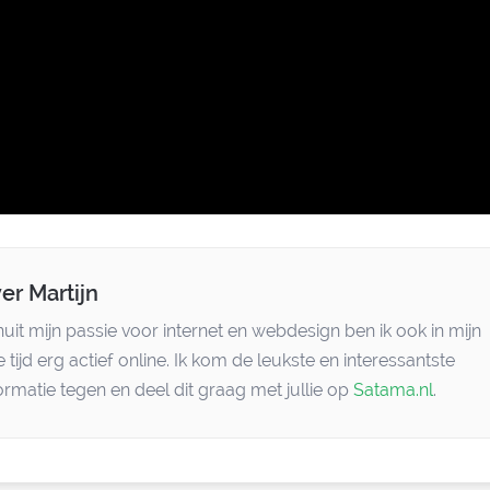
er Martijn
uit mijn passie voor internet en webdesign ben ik ook in mijn
je tijd erg actief online. Ik kom de leukste en interessantste
ormatie tegen en deel dit graag met jullie op
Satama.nl
.