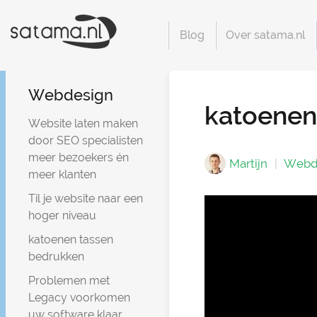
Blog
Over satama.nl
Webdesign
katoenen
Website laten maken
door SEO specialisten
meer bezoekers én
Martijn
Webd
meer klanten
Til je website naar een
hoger niveau
katoenen tassen
bedrukken
Problemen met
Legacy voorkomen
uw software klaar