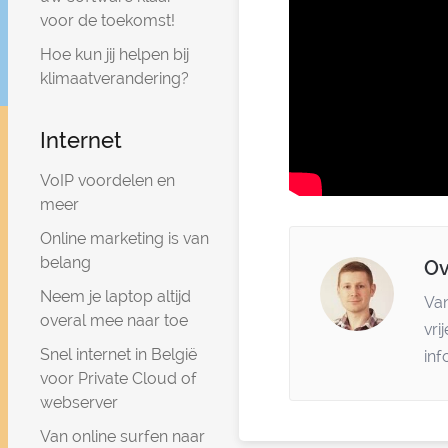
voor de toekomst!
Hoe kun jij helpen bij
klimaatverandering?
Internet
VoIP voordelen en
meer
Online marketing is van
belang
Ov
Neem je laptop altijd
Van
overal mee naar toe
vri
Snel internet in België
inf
voor Private Cloud of
webserver
Van online surfen naar