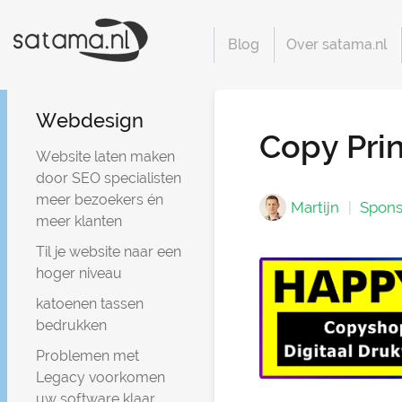
Blog
Over satama.nl
Webdesign
Copy Prin
Website laten maken
door SEO specialisten
meer bezoekers én
Martijn
Spons
meer klanten
Til je website naar een
hoger niveau
katoenen tassen
bedrukken
Problemen met
Legacy voorkomen
uw software klaar