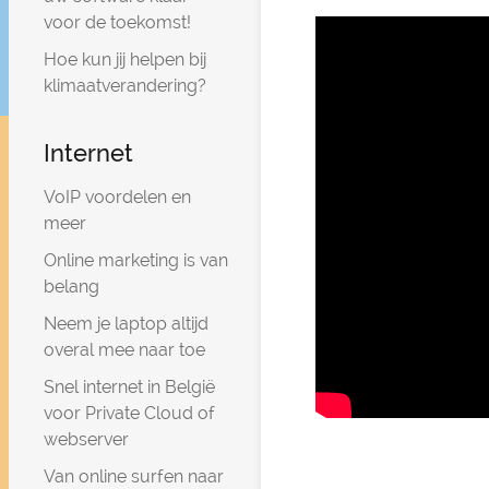
voor de toekomst!
Hoe kun jij helpen bij
klimaatverandering?
Internet
VoIP voordelen en
meer
Online marketing is van
belang
Neem je laptop altijd
overal mee naar toe
Snel internet in België
voor Private Cloud of
webserver
Van online surfen naar