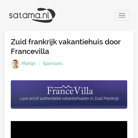
Toggle
navigat
Zuid frankrijk vakantiehuis door
Francevilla
Martijn
Sponsors