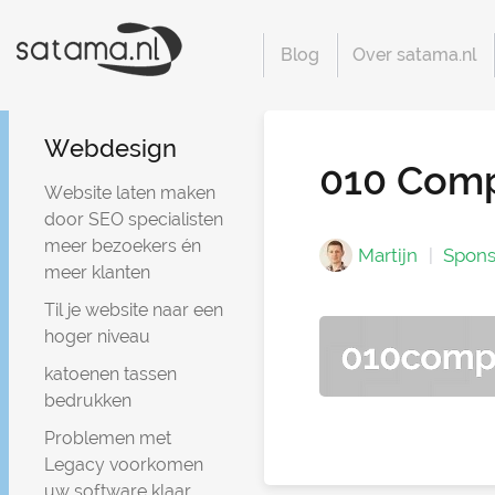
Blog
Over satama.nl
Webdesign
010 Comp
Website laten maken
door SEO specialisten
meer bezoekers én
Martijn
Spons
meer klanten
Til je website naar een
hoger niveau
katoenen tassen
bedrukken
Problemen met
Legacy voorkomen
uw software klaar