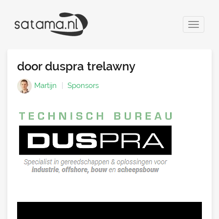
Toggle
navigat
door duspra trelawny
Martijn
Sponsors