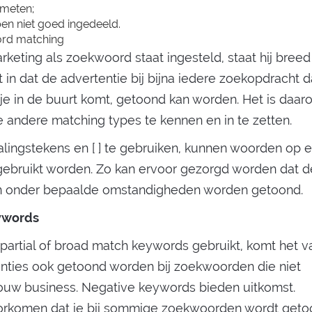
 meten;
en niet goed ingedeeld.
rd matching
keting als zoekwoord staat ingesteld, staat hij breed
t in dat de advertentie bij bijna iedere zoekopdracht d
e in de buurt komt, getoond kan worden. Het is daar
 andere matching types te kennen en in te zetten.
alingstekens en [ ] te gebruiken, kunnen woorden op 
gebruikt worden. Zo kan ervoor gezorgd worden dat d
en onder bepaalde omstandigheden worden getoond.
ywords
partial of broad match keywords gebruikt, komt het v
enties ook getoond worden bij zoekwoorden die niet
 jouw business. Negative keywords bieden uitkomst.
orkomen dat je bij sommige zoekwoorden wordt geto