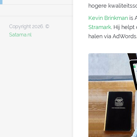
hogere kwaliteitss
Kevin Brinkman
is 
Copyright 2026. ©
Stramark
. Hij help
Satama.nl
halen via AdWords