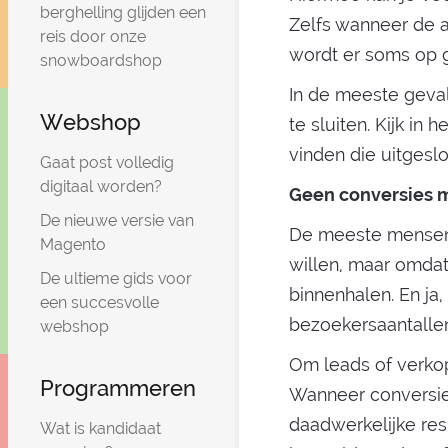
berghelling glijden een
Zelfs wanneer de a
reis door onze
wordt er soms op ge
snowboardshop
In de meeste geval
Webshop
te sluiten. Kijk in
vinden die uitges
Gaat post volledig
digitaal worden?
Geen conversies 
De nieuwe versie van
De meeste mensen
Magento
willen, maar omdat
De ultieme gids voor
binnenhalen. En ja
een succesvolle
bezoekersaantallen
webshop
Om leads of verko
Programmeren
Wanneer conversies
daadwerkelijke res
Wat is kandidaat