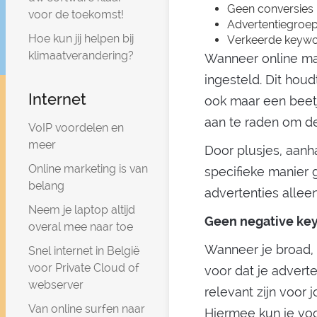
Geen conversies
voor de toekomst!
Advertentiegroep
Hoe kun jij helpen bij
Verkeerde keywo
klimaatverandering?
Wanneer online mar
ingesteld. Dit houd
Internet
ook maar een beetj
aan te raden om de
VoIP voordelen en
meer
Door plusjes, aanh
Online marketing is van
specifieke manier 
belang
advertenties alle
Neem je laptop altijd
Geen negative ke
overal mee naar toe
Wanneer je broad, 
Snel internet in België
voor Private Cloud of
voor dat je advert
webserver
relevant zijn voor
Van online surfen naar
Hiermee kun je vo