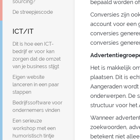
sourcing?
bepaald worden of
De streepjescode
Conversies zijn oo
account voor een g
ICT/IT
conversies genere
conversies genere
Dit is hoe een ICT-
bedrijf er voor kan
Advertentiegroep
zorgen dat de omzet
van je business stijgt
Het is makkelijk o
plaatsen. Dit is ec
Eigen website
lanceren in een paar
Aangeraden wordt 
stappen
onderwerpen. De st
Bedrijfssoftware voor
structuur voor het
ondernemers vinden
Wanneer advertent
Een serieuze
zoekwoorden, adver
workshop met een
humoristisch tintje
betekent niet alle