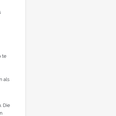
s
 te
n als
. Die
en