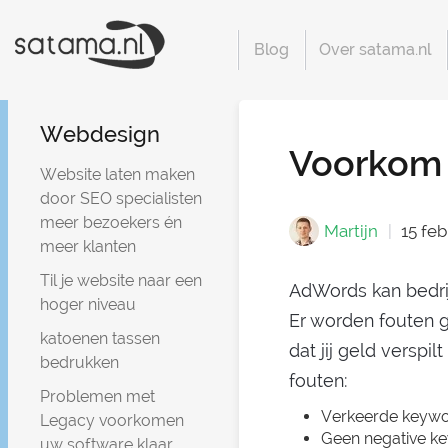
Blog
Over satama.nl
Webdesign
Voorkom 
Website laten maken
door SEO specialisten
meer bezoekers én
Martijn
15 feb
meer klanten
Til je website naar een
AdWords kan bedrij
hoger niveau
Er worden fouten
katoenen tassen
dat jij geld vers
bedrukken
fouten:
Problemen met
Verkeerde keywo
Legacy voorkomen
Geen negative k
uw software klaar