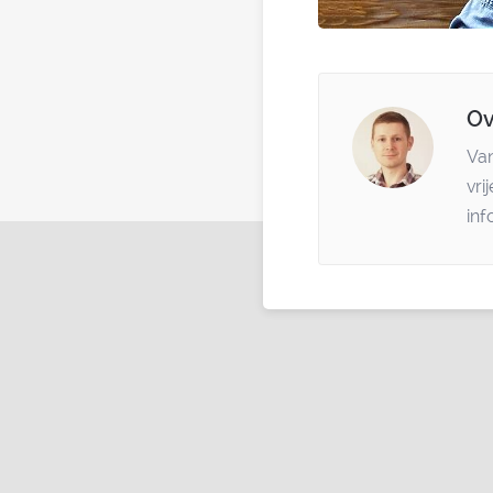
Ov
Van
vri
inf