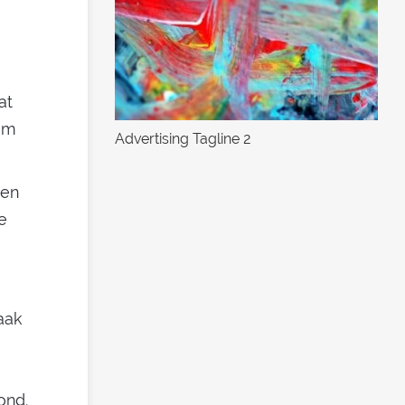
at
om
Advertising Tagline 2
een
e
aak
ond.