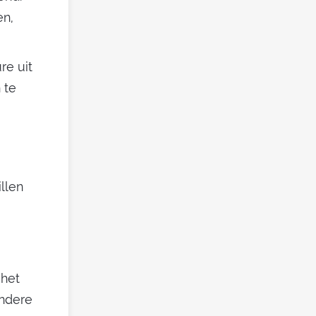
en,
re uit
 te
llen
 het
andere